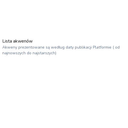
Lista akwenów
Akweny prezentowane są według daty publikacji Platformie ( od
najnowszych do najstarszych)
Charzykowy, Chojnice, Pomorskie
Lipnica, Pomorskie